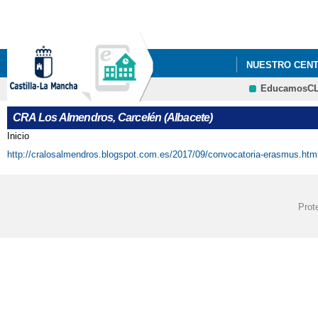
NUESTRO CEN
EducamosC
CONVOCATORIA
CRA Los Almendros, Carcelén (Albacete)
CONVOCATORIA
Inicio
Se encuentra usted aquí
http://cralosalmendros.blogspot.com.es/2017/09/convocatoria-erasmus.htm
Prot