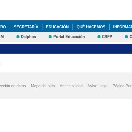
Pasar al
contenido
principal
TRO
SECRETARÍA
EDUCACIÓN
QUÉ HACEMOS
INFÓRMA
LM
Delphos
Portal Educación
CRFP
C
 MOVILIDADES ERASMUS PERIODO 3 (CURSOS EN REINO UNIDO E IR
 MOVILIDADES ERASMUS PERIODO 4 OBSERVACION EN REINO UNID
l
ección de datos
Mapa del sitio
Accesibilidad
Aviso Legal
Página Prin