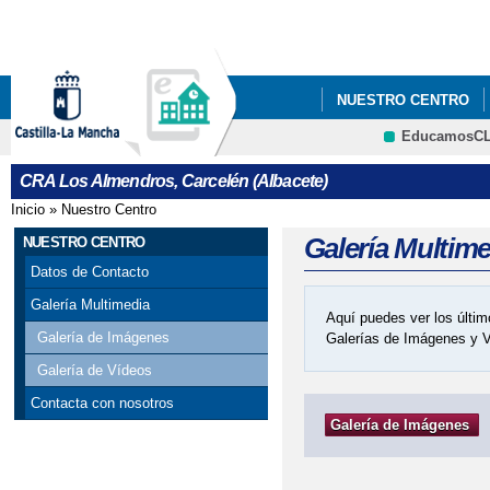
Pa
co
pri
NUESTRO CENTRO
EducamosC
CONCURSO DE POST
CRA Los Almendros, Carcelén (Albacete)
CONVOCATORIA MOVI
Inicio
»
Nuestro Centro
Se encuentra usted aquí
CONVOCATORIA MOVI
Galería Multim
NUESTRO CENTRO
Datos de Contacto
ERASMUS PLUS MOVI
Galería Multimedia
Aquí puedes ver los últim
Galería de Imágenes
Galerías de Imágenes y 
Galería de Vídeos
Contacta con nosotros
Galería de Imágenes