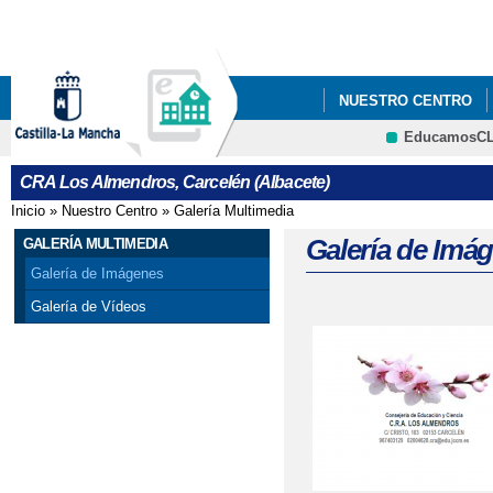
Pa
co
pri
NUESTRO CENTRO
EducamosC
CONCURSO DE POST
CRA Los Almendros, Carcelén (Albacete)
CONVOCATORIA MOVI
Inicio
»
Nuestro Centro
»
Galería Multimedia
Se encuentra usted aquí
CONVOCATORIA MOVI
Galería de Imá
GALERÍA MULTIMEDIA
Galería de Imágenes
ERASMUS PLUS MOVI
Galería de Vídeos